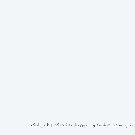
پ تاپ، ساعت هوشمند و .. بدون نیاز به ثبت کد از طریق لینک