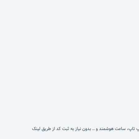
پ تاپ، ساعت هوشمند و .. بدون نیاز به ثبت کد از طریق لینک