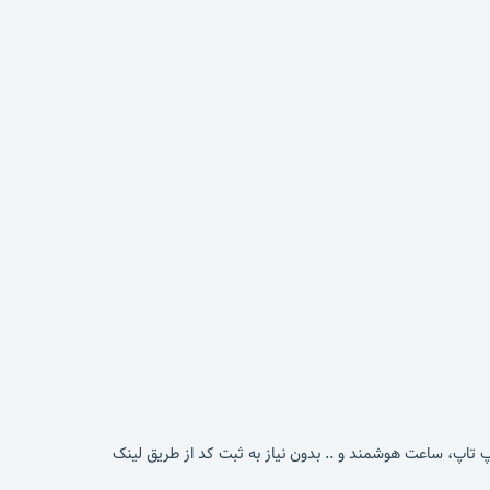
پ تاپ، ساعت هوشمند و .. بدون نیاز به ثبت کد از طریق لینک