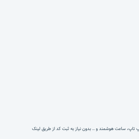
پ تاپ، ساعت هوشمند و .. بدون نیاز به ثبت کد از طریق لینک