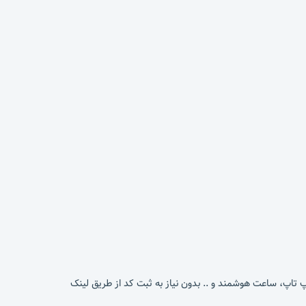
پ تاپ، ساعت هوشمند و .. بدون نیاز به ثبت کد از طریق لینک