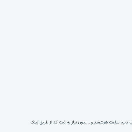
پ تاپ، ساعت هوشمند و .. بدون نیاز به ثبت کد از طریق لینک