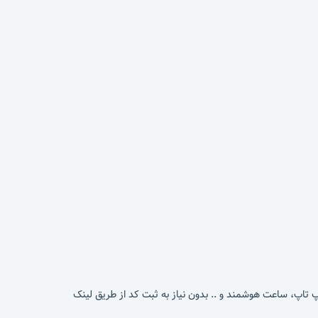
پ تاپ، ساعت هوشمند و .. بدون نیاز به ثبت کد از طریق لینک