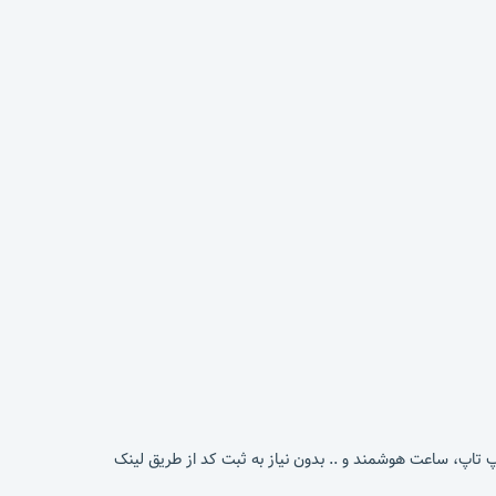
پ تاپ، ساعت هوشمند و .. بدون نیاز به ثبت کد از طریق لینک