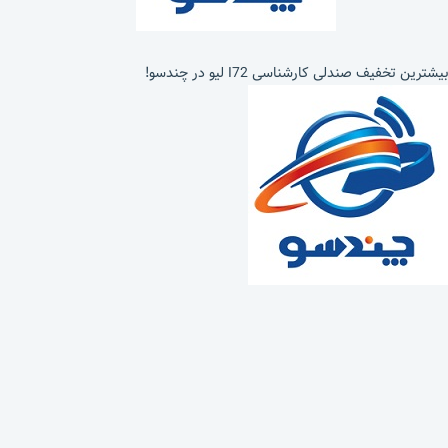
بیشترین تخفیف صندلی کارشناسی I72 لیو در چندسو!