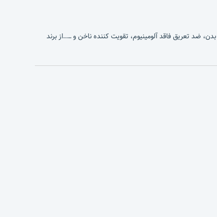
دن، ضد تعریق فاقد آلومینیوم، تقویت کننده ناخن و …..از برند